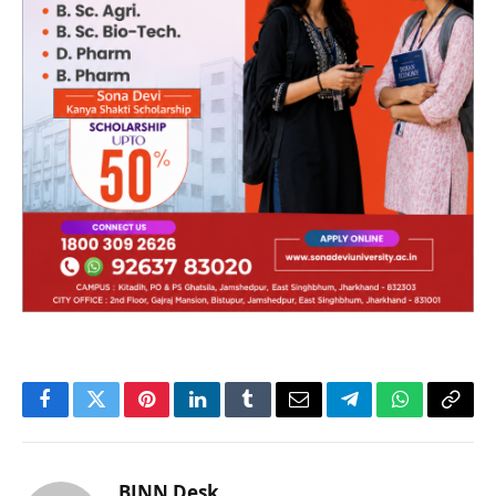
Facebook
Twitter
Pinterest
LinkedIn
Tumblr
Email
Telegram
WhatsApp
Copy
Link
BJNN Desk