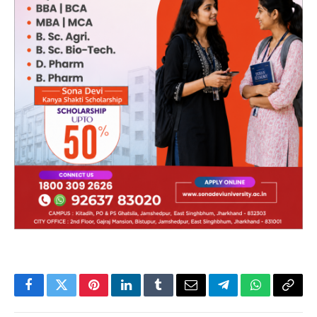
Facebook
Twitter
Pinterest
LinkedIn
Tumblr
Email
Telegram
WhatsApp
Copy