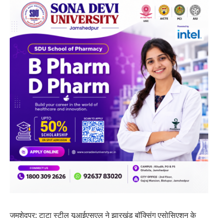
जमशेदपुर: टाटा स्टील यूआईएसएल ने झारखंड बॉक्सिंग एसोसिएशन के