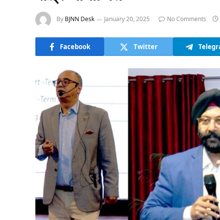
By
BJNN Desk
January 20, 2025
No Comments
Facebook
Twitter
Teleg