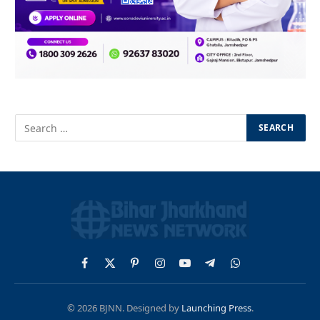
Facebook
X
Pinterest
Instagram
YouTube
Telegram
WhatsApp
(Twitter)
© 2026 BJNN. Designed by
Launching Press
.