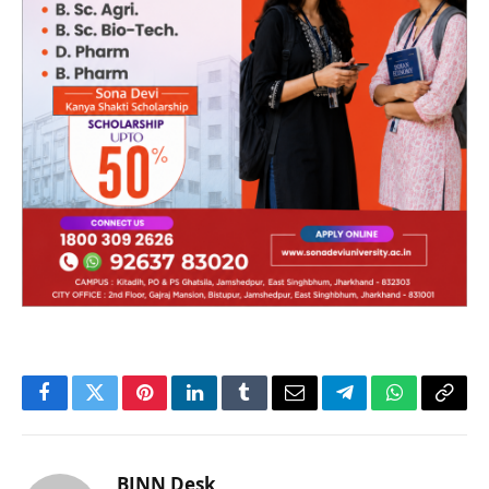
Facebook
Twitter
Pinterest
LinkedIn
Tumblr
Email
Telegram
WhatsApp
Copy
Link
BJNN Desk