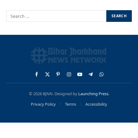
Facebook
X
Pinterest
Instagram
YouTube
Telegram
WhatsApp
(Twitter)
© 2026 BJNN. Designed by
Launching Press
.
Privacy Policy
Terms
Accessibility