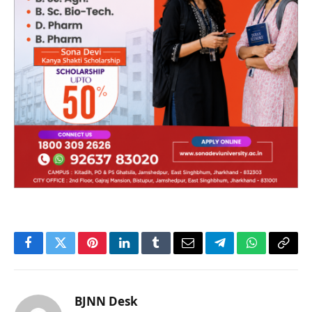
Facebook
Twitter
Pinterest
LinkedIn
Tumblr
Email
Telegram
WhatsApp
Copy
Link
BJNN Desk