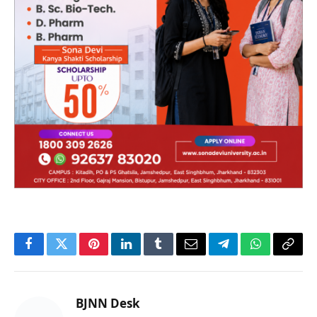
Facebook
Twitter
Pinterest
LinkedIn
Tumblr
Email
Telegram
WhatsApp
Copy
Link
BJNN Desk
Website
आनंद किशोर बिहार झारखंड न्यूज़ नेटवर्क में कॉपी एडिटर के रूप में
कार्यरत हैं। वे सामाजिक मुद्दों, जनहित और मानवीय संवेदनाओं से
जुड़ी खबरों पर विशेष रुचि रखते हैं। आनंद का उद्देश्य कमजोर और
जरूरतमंद लोगों की आवाज को सही मंच तक पहुंचाना है। वे निष्पक्ष,
सरल और प्रभावशाली पत्रकारिता में विश्वास रखते हैं।
Related
Posts