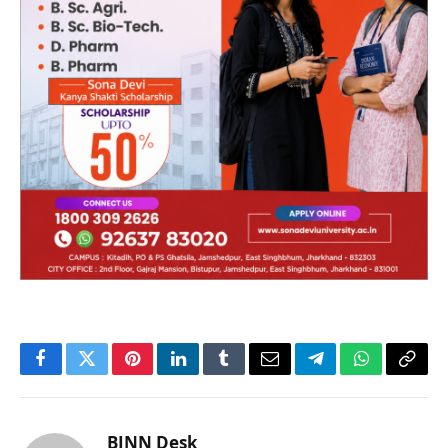
Facebook
Twitter
Pinterest
LinkedIn
Tumblr
Email
Telegram
WhatsApp
Copy
Link
BJNN Desk