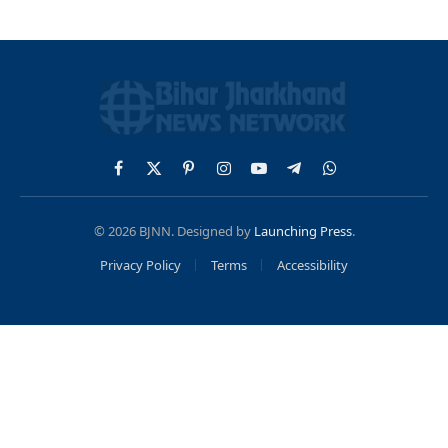
Facebook
X
Pinterest
Instagram
YouTube
Telegram
WhatsApp
(Twitter)
© 2026 BJNN. Designed by
Launching Press
.
Privacy Policy
Terms
Accessibility