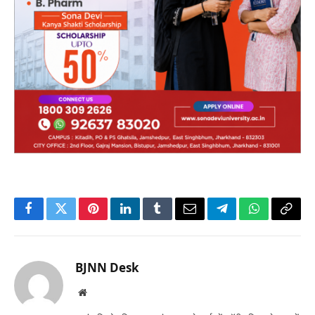
Facebook
Twitter
Pinterest
LinkedIn
Tumblr
Email
Telegram
WhatsApp
Copy
Link
BJNN Desk
Website