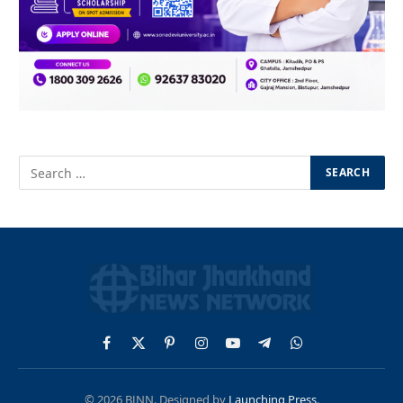
Facebook
X
Pinterest
Instagram
YouTube
Telegram
WhatsApp
(Twitter)
© 2026 BJNN. Designed by
Launching Press
.