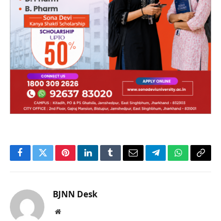
Facebook
Twitter
Pinterest
LinkedIn
Tumblr
Email
Telegram
WhatsApp
Copy
Link
BJNN Desk
Website