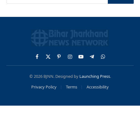
Facebook
X
Pinterest
Instagram
YouTube
Telegram
WhatsApp
(Twitter)
© 2026 BJNN. Designed by
Launching Press
.
Privacy Policy
Terms
Accessibility