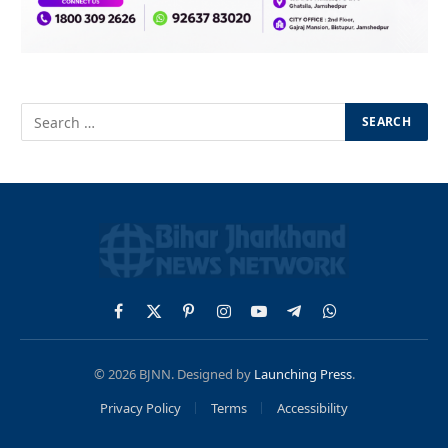
Facebook
X
Pinterest
Instagram
YouTube
Telegram
WhatsApp
(Twitter)
© 2026 BJNN. Designed by
Launching Press
.
Privacy Policy
Terms
Accessibility