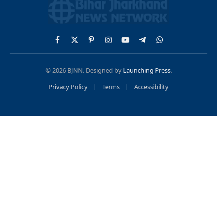
Facebook
X
Pinterest
Instagram
YouTube
Telegram
WhatsApp
(Twitter)
© 2026 BJNN. Designed by
Launching Press
.
Privacy Policy
Terms
Accessibility