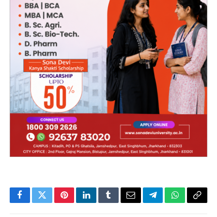
Facebook
Twitter
Pinterest
LinkedIn
Tumblr
Email
Telegram
WhatsApp
Copy