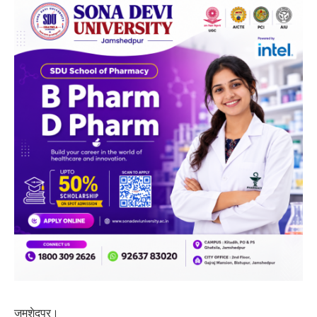
जमशेदपुर।