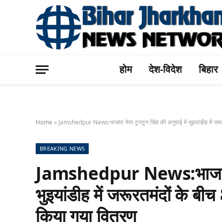
होम
देश-विदेश
बिहार
Home
»
Jamshedpur News:भाजपा नेता टुनटुन सिंह की अगुवाई में भुइयांडीह में जर
BREAKING NEWS
Jamshedpur News:भाजपा नेत
भुइयांडीह में जरूरतमंदों के ब
किया गया वितरण