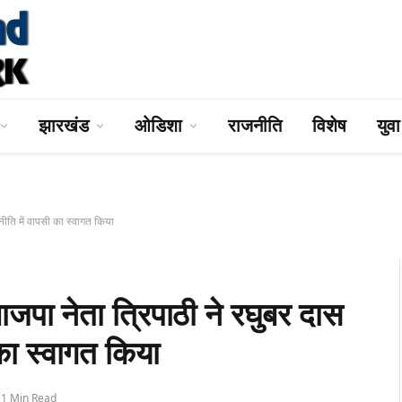
झारखंड
ओडिशा
राजनीति
विशेष
युव
ि में वापसी का स्वागत किया
ेता त्रिपाठी ने रघुबर दास
का स्वागत किया
1 Min Read