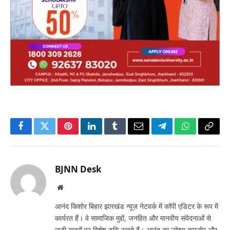
Facebook
Twitter
Pinterest
LinkedIn
Tumblr
Email
Telegram
WhatsApp
Copy
Link
BJNN Desk
Website
आनंद किशोर बिहार झारखंड न्यूज़ नेटवर्क में कॉपी एडिटर के रूप में
कार्यरत हैं। वे सामाजिक मुद्दों, जनहित और मानवीय संवेदनाओं से
जुड़ी खबरों पर विशेष रुचि रखते हैं। आनंद का उद्देश्य कमजोर और