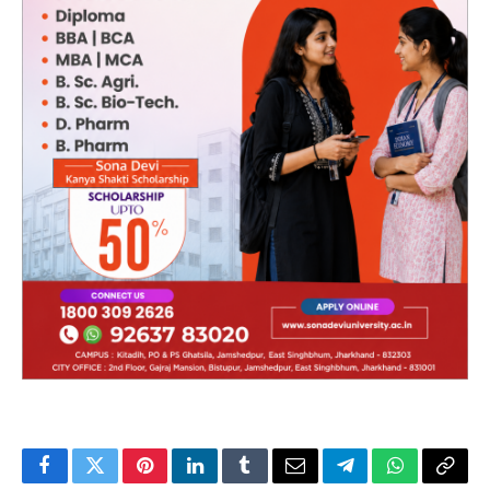
Facebook
Twitter
Pinterest
LinkedIn
Tumblr
Email
Telegram
WhatsApp
Copy