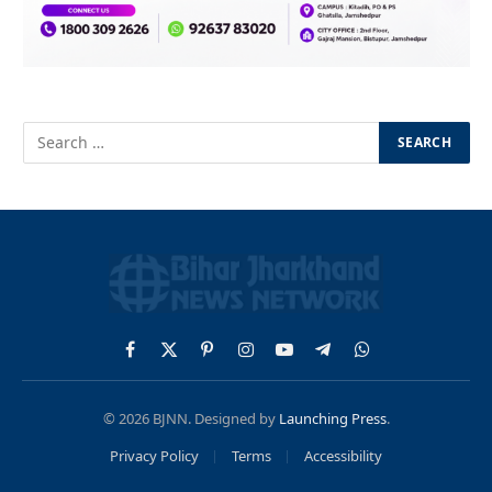
Facebook
X
Pinterest
Instagram
YouTube
Telegram
WhatsApp
(Twitter)
© 2026 BJNN. Designed by
Launching Press
.
Privacy Policy
Terms
Accessibility