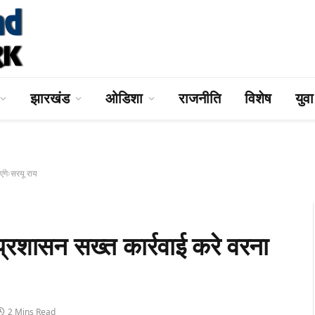
झारखंड
ओडिशा
राजनीति
विशेष
युव
गेःसरयू राय
सन सख्त कार्रवाई करे वरना
2 Mins Read