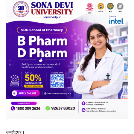
जमशेदपुर।