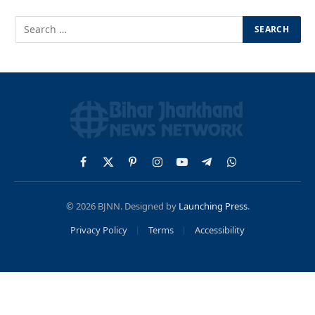
Facebook
X
Pinterest
Instagram
YouTube
Telegram
WhatsApp
(Twitter)
© 2026 BJNN. Designed by
Launching Press
.
Privacy Policy
Terms
Accessibility