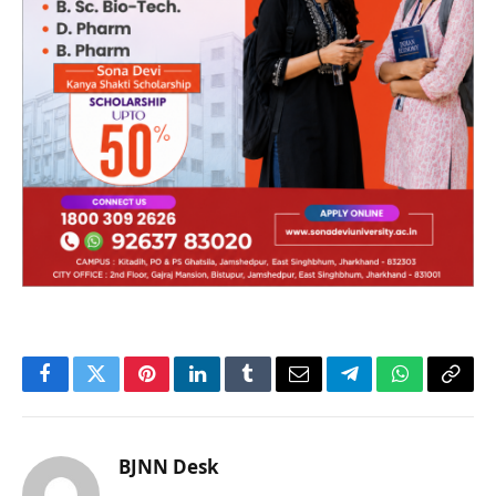
Facebook
Twitter
Pinterest
LinkedIn
Tumblr
Email
Telegram
WhatsApp
Copy
Link
BJNN Desk