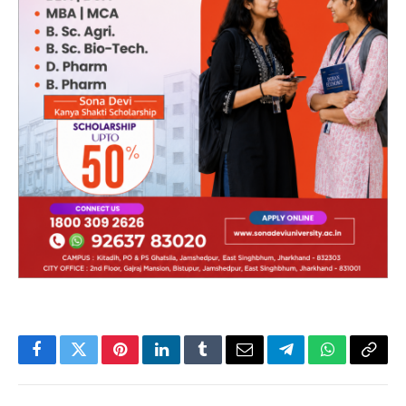
Facebook
Twitter
Pinterest
LinkedIn
Tumblr
Email
Telegram
WhatsApp
Copy
Link