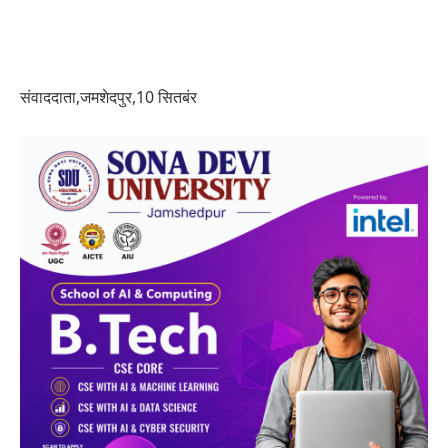
संवाददाता,जमशेदपुर,10 सितबंर