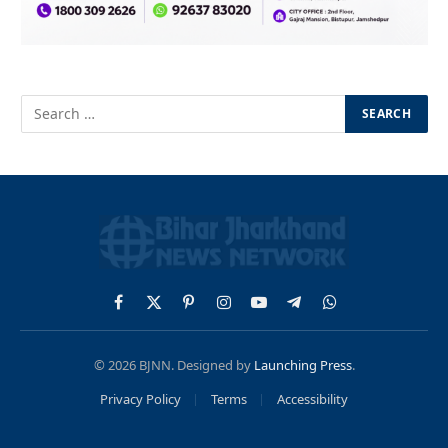
Facebook
X
Pinterest
Instagram
YouTube
Telegram
WhatsApp
(Twitter)
© 2026 BJNN. Designed by
Launching Press
.
Privacy Policy
Terms
Accessibility