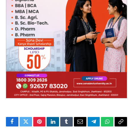
Facebook
Twitter
Pinterest
LinkedIn
Tumblr
Email
Telegram
WhatsApp
Copy