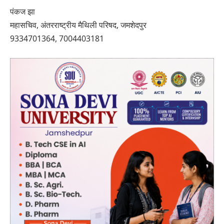
पंकज झा
महासचिव, अंतरराष्ट्रीय मैथिली परिषद, जमशेदपुर
9334701364, 7004403181