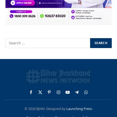
Facebook
X
Pinterest
Instagram
YouTube
Telegram
WhatsApp
(Twitter)
© 2026 BJNN. Designed by
Launching Press
.