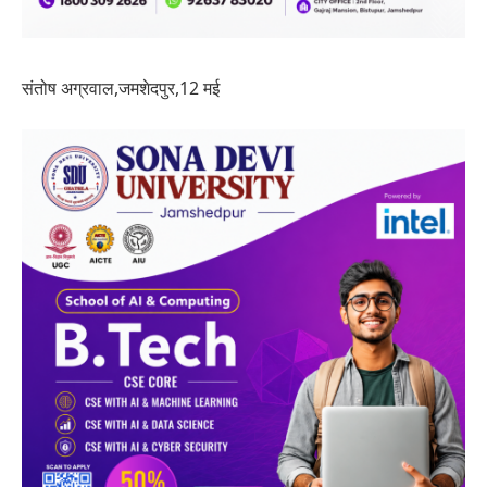
संतोष अग्रवाल,जमशेदपुर,12 मई