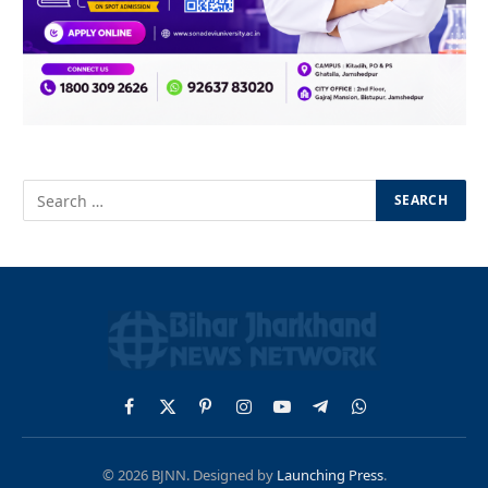
Facebook
X
Pinterest
Instagram
YouTube
Telegram
WhatsApp
(Twitter)
© 2026 BJNN. Designed by
Launching Press
.