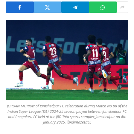
JORDAN MURRAY of Jamshedpur FC celebration during Match No 88 of the
Indian Super League (ISL) 2024-25 season played between Jamshedpur FC
and Bengaluru FC held at the JRD Tata sports complex,Jamshedpur on 4th
January 2025. ©Adimazes/ISL