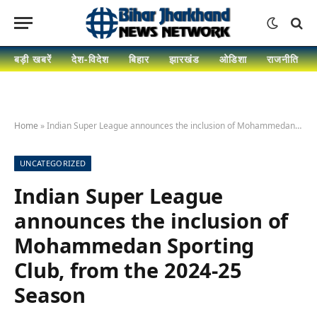
बड़ी खबरें
देश-विदेश
बिहार
झारखंड
ओडिशा
राजनीति
Home
»
Indian Super League announces the inclusion of Mohammedan Sporting Club, from the 2024-25 Season
UNCATEGORIZED
Indian Super League
announces the inclusion of
Mohammedan Sporting
Club, from the 2024-25
Season