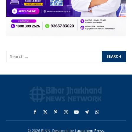
Facebook
X
Pinterest
Instagram
YouTube
Telegram
WhatsApp
(Twitter)
© 2026 BJNN. Designed by
Launching Press
.