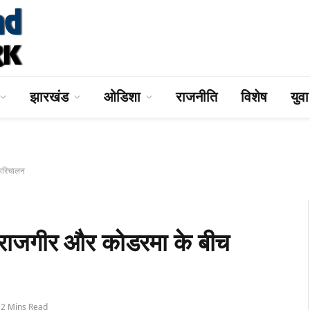
झारखंड
ओडिशा
राजनीति
विशेष
युव
 परिचालन
ाजगीर और कोडरमा के बीच
2 Mins Read