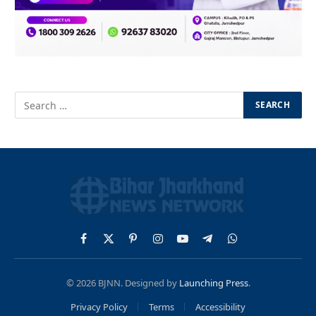
Facebook
X
Pinterest
Instagram
YouTube
Telegram
WhatsApp
(Twitter)
© 2026 BJNN. Designed by
Launching Press
.
Privacy Policy
Terms
Accessibility