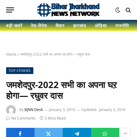
बड़ी खबरें
देश-विदेश
बिहार
झारखंड
ओडिशा
राजनीति
Home
»
जमशेदपुर-2022 सभी का अपना घऱ होगा— रघुवर दास
TOP STORIES
जमशेदपुर-2022 सभी का अपना घऱ
होगा— रघुवर दास
By
BJNN Desk
January 3, 2016
Updated:
January 3, 2016
No Comments
3 Mins Read