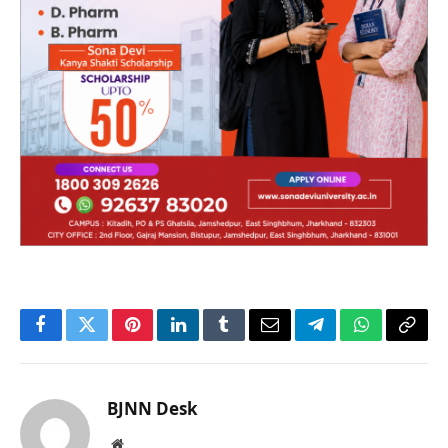
Facebook
Twitter
Pinterest
LinkedIn
Tumblr
Email
Telegram
WhatsApp
Copy
Link
BJNN Desk
Website