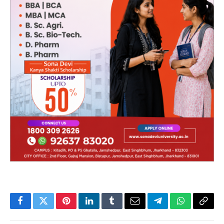
Facebook
Twitter
Pinterest
LinkedIn
Tumblr
Email
Telegram
WhatsApp
Copy