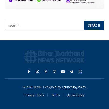
Facebook
X
Pinterest
Instagram
YouTube
Telegram
WhatsApp
(Twitter)
© 2026 BJNN. Designed by
Launching Press
.
Privacy Policy
Terms
Accessibility