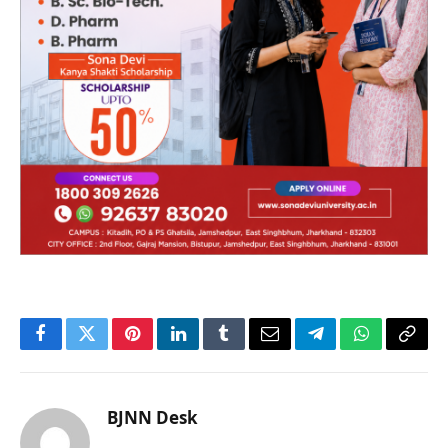
Facebook
Twitter
Pinterest
LinkedIn
Tumblr
Email
Telegram
WhatsApp
Copy
Link
BJNN Desk