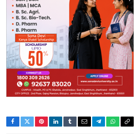
Facebook
Twitter
Pinterest
LinkedIn
Tumblr
Email
Telegram
WhatsApp
Copy
Link