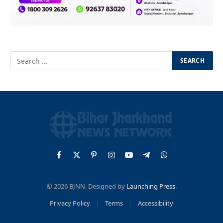
Facebook
X
Pinterest
Instagram
YouTube
Telegram
WhatsApp
(Twitter)
© 2026 BJNN. Designed by
Launching Press
.
Privacy Policy
Terms
Accessibility