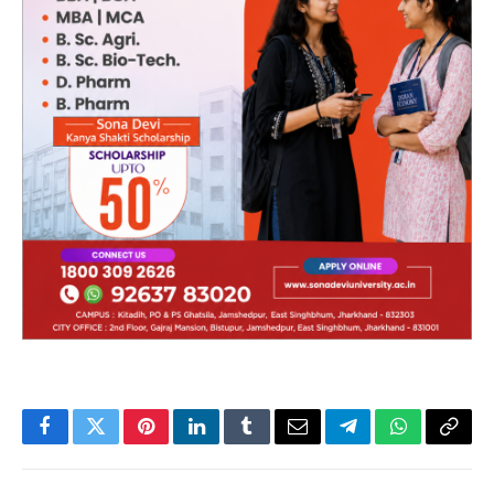
Facebook
Twitter
Pinterest
LinkedIn
Tumblr
Email
Telegram
WhatsApp
Copy
Link