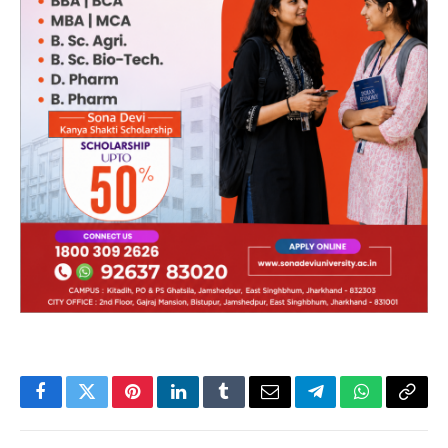
Facebook
Twitter
Pinterest
LinkedIn
Tumblr
Email
Telegram
WhatsApp
Copy
Link