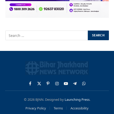
Facebook
X
Pinterest
Instagram
YouTube
Telegram
WhatsApp
(Twitter)
© 2026 BJNN. Designed by
Launching Press
.
Privacy Policy
Terms
Accessibility