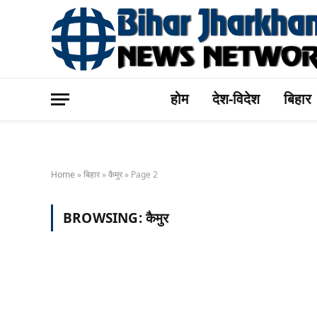
होम
देश-विदेश
बिहार
Home
»
बिहार
»
कैमुर
»
Page 2
BROWSING:
कैमुर