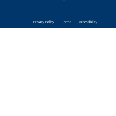
Facebook
X
Pinterest
Instagram
YouTube
Telegram
WhatsApp
(Twitter)
Privacy Policy
Terms
Accessibility