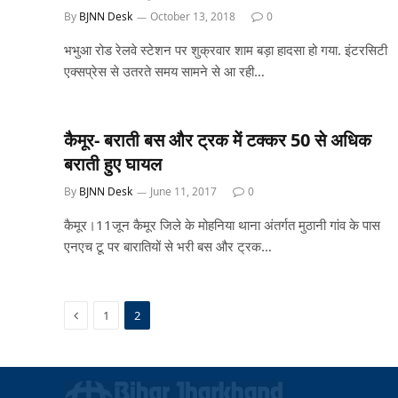
By
BJNN Desk
October 13, 2018
0
भभुआ रोड रेलवे स्‍टेशन पर शुक्रवार शाम बड़ा हादसा हो गया. इंटरसिटी
एक्‍सप्रेस से उतरते समय सामने से आ रही…
कैमूर- बराती बस और ट्रक में टक्कर 50 से अधिक
बराती हुए घायल
By
BJNN Desk
June 11, 2017
0
कैमूर।11जून कैमूर जिले के मोहनिया थाना अंतर्गत मुठानी गांव के पास
एनएच टू पर बारातियों से भरी बस और ट्रक…
Previous
1
2