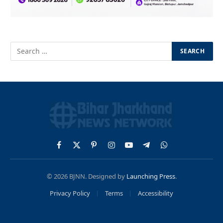
Facebook
X
Pinterest
Instagram
YouTube
Telegram
WhatsApp
(Twitter)
© 2026 BJNN. Designed by
Launching Press
.
Privacy Policy
Terms
Accessibility