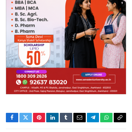
Facebook
Twitter
Pinterest
LinkedIn
Tumblr
Email
Telegram
WhatsApp
Copy
Link