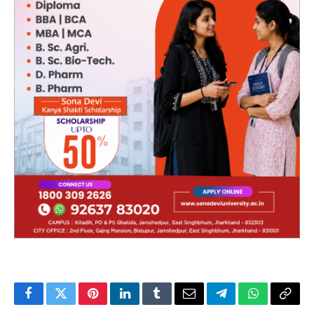
Facebook
Twitter
Pinterest
LinkedIn
Tumblr
Email
Telegram
WhatsApp
Copy