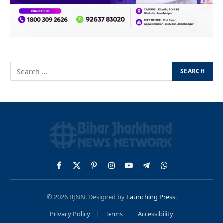
Facebook
X
Pinterest
Instagram
YouTube
Telegram
WhatsApp
(Twitter)
© 2026 BJNN. Designed by
Launching Press
.
Privacy Policy
Terms
Accessibility