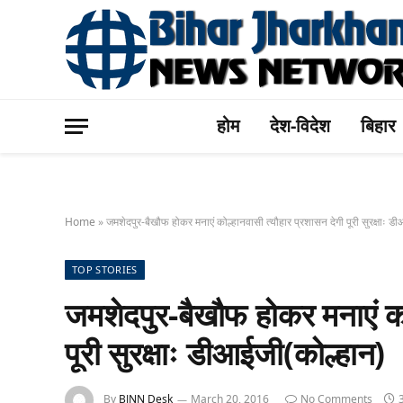
होम
देश-विदेश
बिहार
Home
»
जमशेदपुर-बैखौफ होकर मनाएं कोल्हानवासी त्यौहार प्रशासन देगी पूरी सुरक्षाः ड
TOP STORIES
जमशेदपुर-बैखौफ होकर मनाएं को
पूरी सुरक्षाः डीआईजी(कोल्हान)
By
BJNN Desk
March 20, 2016
No Comments