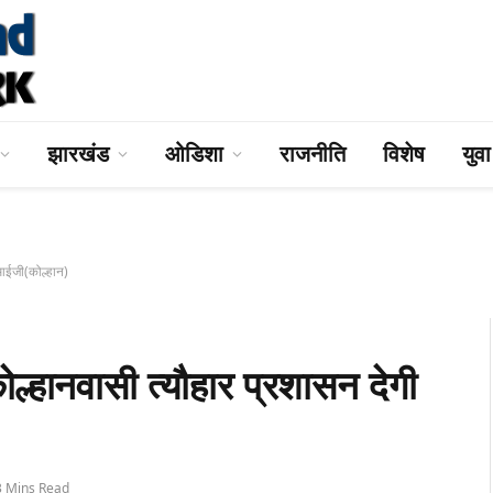
झारखंड
ओडिशा
राजनीति
विशेष
युव
ीआईजी(कोल्हान)
ल्हानवासी त्यौहार प्रशासन देगी
3 Mins Read