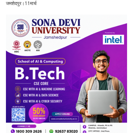
जमशेदपुर।11मार्च