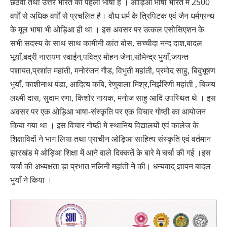
छठवीं तथा उत्तर भारत की पहली भाषा है । ओड़िआ भाषा भारत में 2500
वर्षों से अधिक वर्षों से प्रचलित है। वौध धर्म के त्रिपिटक एवं जैन धर्मग्रन्थ
के मूल भाषा भी ओड़िआ ही था । इस अवसर पर उत्कल एसोसिएशन के
सभी सदस्य के साथ साथ कामीनी कांत बोस, सच्चीदा नन्द दाश,बादल
भूयाँ,बद्री नारायण स्वाईन,पवित्र मोहन जेना,सौमेन्द्र भुयाँ,जयन्त
पशायत,प्रशांत महांती, मनोरंजन गौड, विभुती महांती, प्रमोद साहु, बिदुभूषण
भुयाँ, काशीनाथ पंडा, आदित्य कबि, रेणुबाला मिश्र,निर्झरिणी महांती , बिजय
लक्ष्मी दास, सुदाम रणा, किशोर नायक, मनोज साहु आदि उपस्थित थे । इस
अवसर पर एक ओड़िआ भाषा-संस्कृति पर एक विचार गोष्ठी का आयोजन
किया गया था । इस विचार गोष्ठी मे स्थानिय विद्यालयों एवं कालेज के
शिक्षाविदों ने भाग लिया तथा प्राचीन ओड़िआ साहित्य संस्कृति एवं वर्तमान
झारखंड मे ओड़िआ शिक्षा में आने वाले दिक्कतें के बारे मे चर्चा की गई ।इस
चर्चा की अध्यक्षता ड़ा प्रभात नलिनी महांती ने की। धन्यवाद् ज्ञापन बादल
भुयाँ ने किया ।