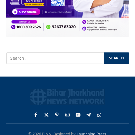
Facebook
X
Pinterest
Instagram
YouTube
Telegram
WhatsApp
(Twitter)
© 2026 BJNN. Designed by
Launching Press
.